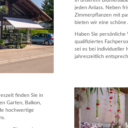
In unserem Blumenlade
jeden Anlass. Neben fr
Zimmerpflanzen mit pa
bieten wir eine schöne
Haben Sie persönliche
qualifiziertes Fachperso
sei es bei individueller 
jahreszeitlich entsprec
szeit finden Sie in
en Garten, Balkon,
nde hochwertige
ns.