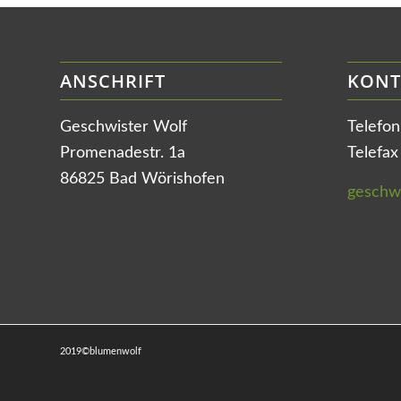
ANSCHRIFT
KONT
Geschwister Wolf
Telefo
Promenadestr. 1a
Telefa
86825 Bad Wörishofen
geschwi
2019©blumenwolf