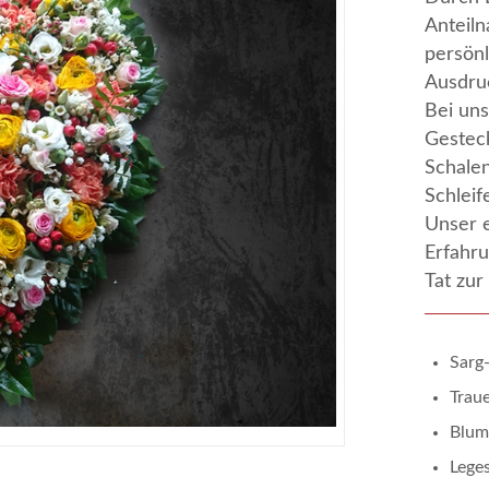
Anteiln
persön
Ausdruc
Bei uns
Gestec
Schalen
Schleif
Unser e
Erfahru
Tat zur 
Sarg
Trau
Blum
Lege