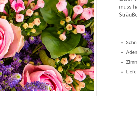
muss h
Sträuße
Schn
Aden
Zimm
Lief