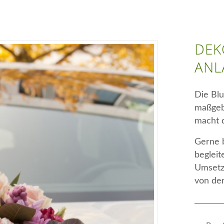
DEK
ANL
Die Blu
maßgebl
macht d
Gerne b
begleit
Umsetz
von der