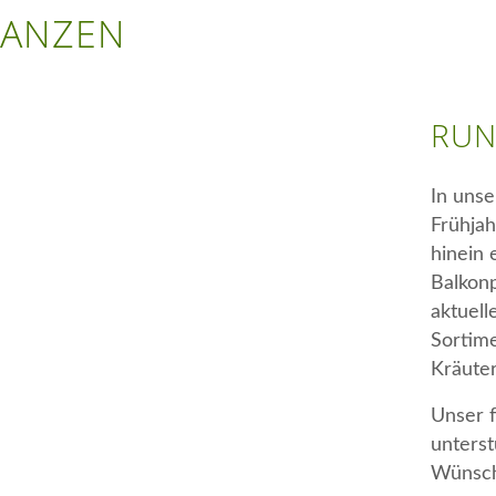
LANZEN
RUN
In uns
Frühjah
hinein 
Balkonp
aktuell
Sortime
Kräuter
Unser f
unterst
Wünsch