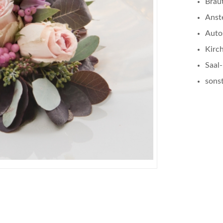
Brau
Anst
Auto
Kirc
Saal
sonst