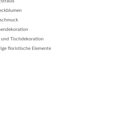
tstrauß
eckblumen
schmuck
hendekoration
- und Tischdekoration
ige floristische Elemente